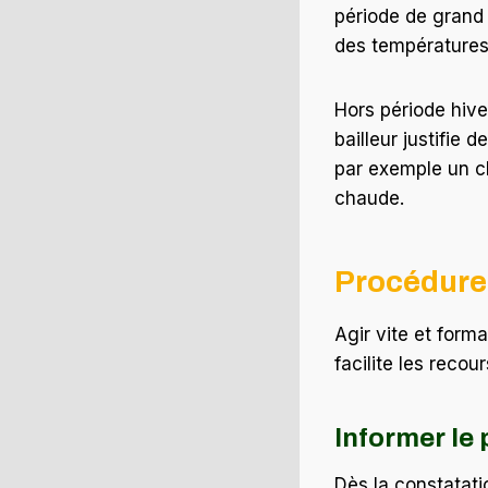
période de grand 
des températures 
Hors période hiver
bailleur justifie 
par exemple un c
chaude.
Procédures
Agir vite et form
facilite les recou
Informer le 
Dès la constatati