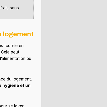
 frais sans
n logement
as fournie en
 Cela peut
d’alimentation ou
ance du logement.
e hygiène et un
our se laver,