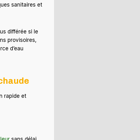
ues sanitaires et
s différée si le
ons provisoires,
rce d’eau
 chaude
n rapide et
lleur
sans délai,