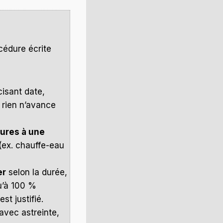
cédure écrite
cisant date,
 rien n’avance
ures à une
 (ex. chauffe-eau
er
selon la durée,
qu’à 100 %
st justifié.
avec astreinte,