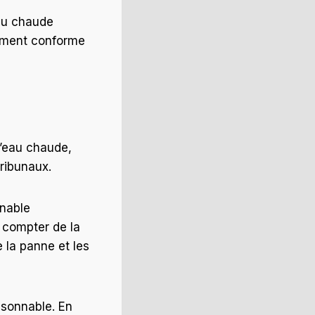
eau chaude
gement conforme
d’eau chaude,
tribunaux.
nnable
 compter de la
e la panne et les
isonnable. En