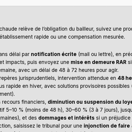
chaude relève de l’obligation du bailleur, suivez une pro
 rétablissement rapide ou une compensation mesurée.
ans délai par
notification écrite
(mail ou lettre), en pré
t impacts, puis envoyez une
mise en demeure RAR
si
maine, avec un délai de 48 à 72 heures pour agir.
repères jurisprudentiels, intervention attendue en
48 he
lus rapide en hiver, avec solutions provisoires possibles
ment).
s recours financiers,
diminution ou suspension du loy
catif 5–10 % (moins de 48 h), 30–60 % (3 à 7 jours), jus
emaines), et des
dommages et intérêts
si un préjudice e
ction, saisissez le tribunal pour une
injonction de faire