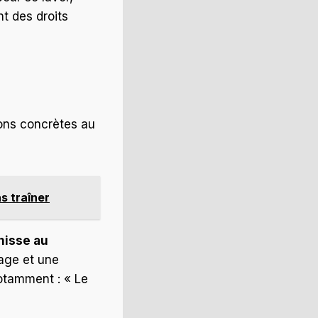
t des droits
ions concrètes au
s traîner
rnisse au
fage et une
otamment : « Le