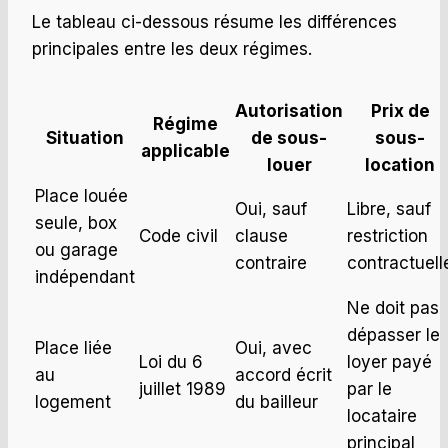
Le tableau ci-dessous résume les différences
principales entre les deux régimes.
Autorisation
Prix de
Régime
Situation
de sous-
sous-
applicable
louer
location
Place louée
Oui, sauf
Libre, sauf
seule, box
Code civil
clause
restriction
ou garage
contraire
contractuell
indépendant
Ne doit pas
dépasser le
Place liée
Oui, avec
Loi du 6
loyer payé
au
accord écrit
juillet 1989
par le
logement
du bailleur
locataire
principal