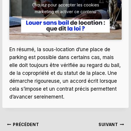
Cliquez pour accepter les cookies
marketing et activer ce contenu
En résumé, la sous-location d’une place de
parking est possible dans certains cas, mais
elle doit toujours être vérifiée au regard du bail,
de la copropriété et du statut de la place. Une
démarche rigoureuse, un accord écrit lorsque
cela s’impose et un contrat précis permettent
d’avancer sereinement.
Navigation
PRÉCÉDENT
SUIVANT