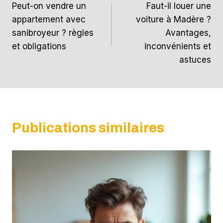
Peut-on vendre un
Faut-il louer une
de
appartement avec
voiture à Madère ?
l’article
sanibroyeur ? règles
Avantages,
et obligations
inconvénients et
astuces
Publications similaires