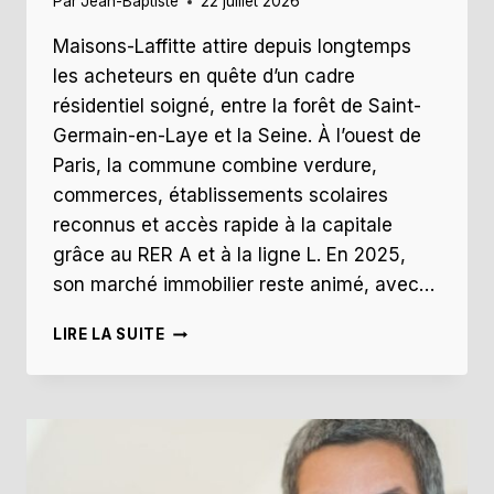
Par
Jean-Baptiste
22 juillet 2026
Maisons-Laffitte attire depuis longtemps
les acheteurs en quête d’un cadre
résidentiel soigné, entre la forêt de Saint-
Germain-en-Laye et la Seine. À l’ouest de
Paris, la commune combine verdure,
commerces, établissements scolaires
reconnus et accès rapide à la capitale
grâce au RER A et à la ligne L. En 2025,
son marché immobilier reste animé, avec…
OÙ
LIRE LA SUITE
S’INSTALLER
À
MAISONS-
LAFFITTE
?
AVIS
PAR