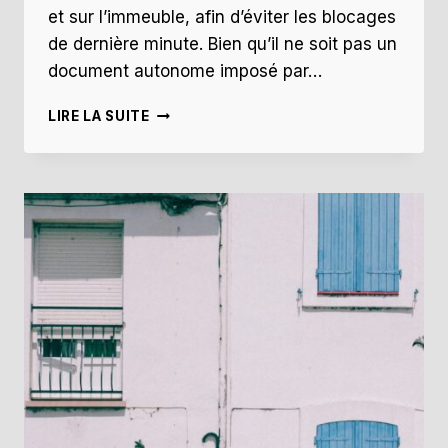
et sur l’immeuble, afin d’éviter les blocages
de dernière minute. Bien qu’il ne soit pas un
document autonome imposé par…
MODÈLE
LIRE LA SUITE
PRÉ-
ÉTAT
DATÉ
ET
DÉLAI
DE
VENTE
:
ÉVITEZ
LE
RETARD
DE
SIGNATURE