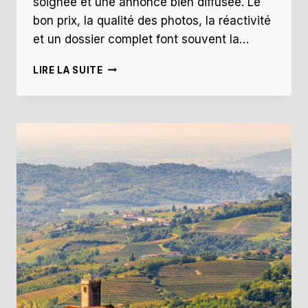
soignée et une annonce bien diffusée. Le
bon prix, la qualité des photos, la réactivité
et un dossier complet font souvent la…
VENDRE
LIRE LA SUITE
RAPIDEMENT
SON
BIEN
IMMOBILIER
:
LEVIERS
POUR
NE
PAS
TRAÎNER