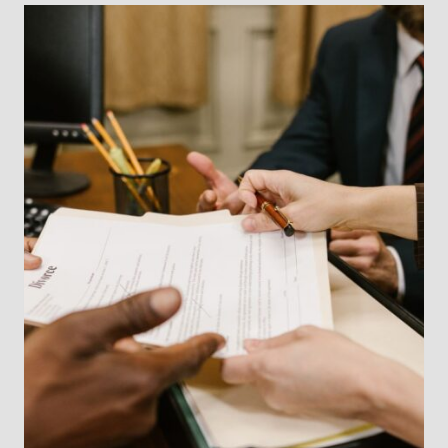
LYON
TERHEXAGONE-
IMMO.FR
:
GUIDE
QUARTIER
AVANT
ACHAT