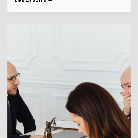
LIRE LA SUITE
À
VENDRE
CAUSE
DIVORCE
URGENT
:
OCCUPÉE
OU
VIDE,
QUE
CHOISIR
?