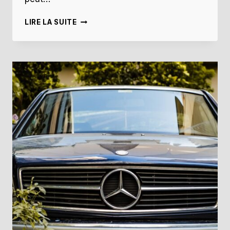
LETTRE
LIRE LA SUITE
DE
PRÉAVIS
POUR
UN
LOGEMENT
ET
DÉLAI
DE
DÉPART
:
QUE
DIT
LA
LOI
?