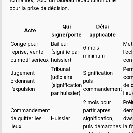
formalités, voici un tableau récapitulatif utile
pour la prise de décision.
Qui
Délai
Acte
signe/porte
applicable
Congé pour
Bailleur
Met 
6 mois
reprise, vente
(signifié par
l’éc
minimum
ou motif sérieux
huissier)
con
Tribunal
Per
Jugement
Signification
judiciaire
com
ordonnant
puis
(signification
de q
l’expulsion
commandement
par huissier)
lieu
2 mois pour
Prél
Commandement
partir après
dem
de quitter les
Huissier
signification,
d’a
lieux
puis démarches
la f