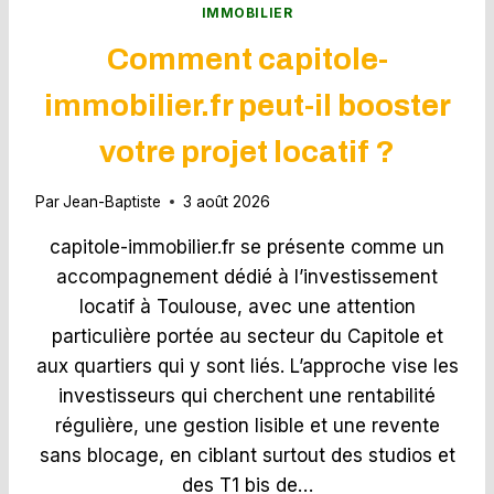
I
IMMOBILIER
A
Comment capitole-
N
C
immobilier.fr peut-il booster
E
À
votre projet locatif ?
I
N
F
Par
Jean-Baptiste
3 août 2026
O
D
capitole-immobilier.fr se présente comme un
E
accompagnement dédié à l’investissement
P
locatif à Toulouse, avec une attention
R
E
particulière portée au secteur du Capitole et
S
aux quartiers qui y sont liés. L’approche vise les
T
investisseurs qui cherchent une rentabilité
I
régulière, une gestion lisible et une revente
G
E
sans blocage, en ciblant surtout des studios et
I
des T1 bis de…