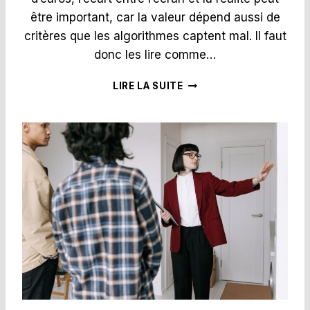
T
être important, car la valeur dépend aussi de
E
critères que les algorithmes captent mal. Il faut
R
H
donc les lire comme…
E
X
F
LIRE LA SUITE
A
A
G
U
O
T
N
-
E
I
-
L
I
F
M
A
M
I
O
R
.
E
F
C
R
O
?
N
F