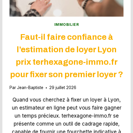
S
E
P
N
E
T
C
H
IMMOBILIER
T
A
I
Faut-il faire confiance à
Ï
V
L
E
l’estimation de loyer Lyon
A
S
N
2
prix terhexagone-immo.fr
D
0
E
2
pour fixer son premier loyer ?
P
6
O
U
Par
Jean-Baptiste
29 juillet 2026
R
U
Quand vous cherchez à fixer un loyer à Lyon,
N
un estimateur en ligne peut vous faire gagner
E
un temps précieux. terhexagone-immo.fr se
R
E
présente comme un outil de cadrage rapide,
T
capable de fournir une fourchette indicative à