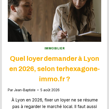
T
I
C
S
I
M
M
O
B
I
IMMOBILIER
L
Quel loyer demander à Lyon
I
E
en 2026, selon terhexagone-
R
S
immo.fr ?
O
B
L
Par
Jean-Baptiste
5 août 2026
I
G
À Lyon en 2026, fixer un loyer ne se résume
A
pas à regarder le marché local. Il faut aussi
T