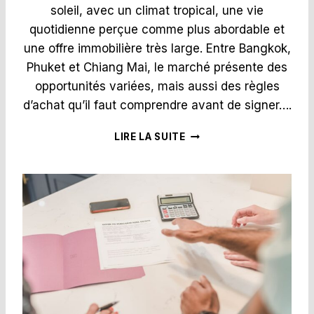
soleil, avec un climat tropical, une vie
P
O
quotidienne perçue comme plus abordable et
T
une offre immobilière très large. Entre Bangkok,
E
Phuket et Chiang Mai, le marché présente des
N
opportunités variées, mais aussi des règles
T
I
d’achat qu’il faut comprendre avant de signer….
E
L
M
LIRE LA SUITE
L
A
O
I
C
S
A
O
T
N
I
À
F
V
E
E
T
N
P
D
E
R
R
E