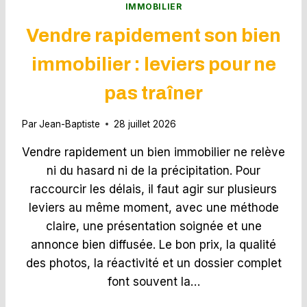
2
I
IMMOBILIER
6
A
Vendre rapidement son bien
N
C
immobilier : leviers pour ne
E
À
pas traîner
L
’
E
Par
Jean-Baptiste
28 juillet 2026
S
T
Vendre rapidement un bien immobilier ne relève
I
ni du hasard ni de la précipitation. Pour
M
raccourcir les délais, il faut agir sur plusieurs
A
T
leviers au même moment, avec une méthode
I
claire, une présentation soignée et une
O
annonce bien diffusée. Le bon prix, la qualité
N
des photos, la réactivité et un dossier complet
D
E
font souvent la…
L
O