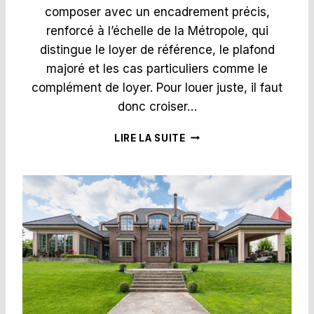
composer avec un encadrement précis,
O
I
renforcé à l’échelle de la Métropole, qui
R
distingue le loyer de référence, le plafond
E
majoré et les cas particuliers comme le
S
complément de loyer. Pour louer juste, il faut
:
S
donc croiser…
A
N
Q
LIRE LA SUITE
C
U
T
E
I
L
O
L
N
O
S
Y
P
E
O
R
U
D
R
E
L
M
E
A