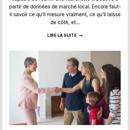
R
partir de données de marché local. Encore faut-
A
il savoir ce qu’il mesure vraiment, ce qu’il laisse
I
T
de côté, et…
E
A
F
LIRE LA SUITE
U
A
S
U
O
T
L
-
E
I
I
L
L
F
:
A
G
I
U
R
I
E
D
C
E
O
2
N
0
F