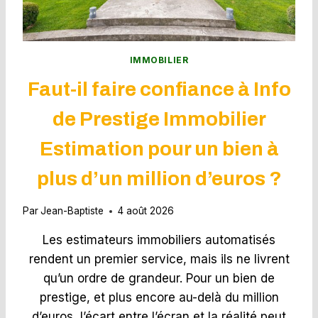
S
N
P
D
R
E
O
R
IMMOBILIER
P
À
R
Faut-il faire confiance à Info
L
I
Y
É
de Prestige Immobilier
O
T
N
A
Estimation pour un bien à
E
I
N
R
plus d’un million d’euros ?
2
E
0
S
2
Par
Jean-Baptiste
4 août 2026
6
,
Les estimateurs immobiliers automatisés
S
rendent un premier service, mais ils ne livrent
E
qu’un ordre de grandeur. Pour un bien de
L
O
prestige, et plus encore au-delà du million
N
d’euros, l’écart entre l’écran et la réalité peut