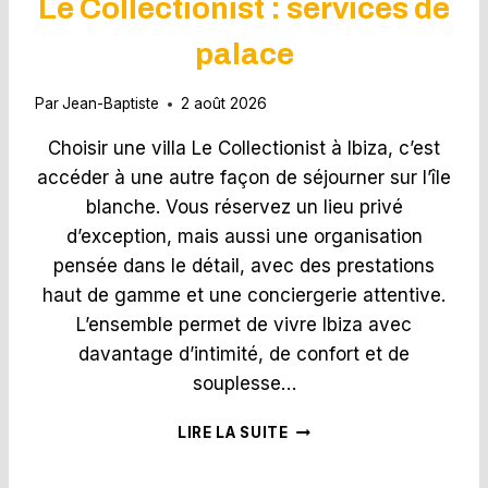
Le Collectionist : services de
B
R
I
U
palace
L
N
I
B
E
Par
Jean-Baptiste
2 août 2026
I
R
E
.
Choisir une villa Le Collectionist à Ibiza, c’est
N
F
accéder à une autre façon de séjourner sur l’île
À
R
P
blanche. Vous réservez un lieu privé
P
L
E
d’exception, mais aussi une organisation
U
U
pensée dans le détail, avec des prestations
S
T
D
haut de gamme et une conciergerie attentive.
-
’
L’ensemble permet de vivre Ibiza avec
I
U
L
davantage d’intimité, de confort et de
N
B
souplesse…
M
O
I
O
L
L
LIRE LA SUITE
S
O
L
T
C
I
E