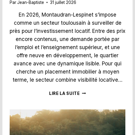
L
Par
Jean-Baptiste
31 juillet 2026
E
C
En 2026, Montaudran-Lespinet s’impose
O
comme un secteur toulousain à surveiller de
L
près pour l’investissement locatif. Entre des prix
L
E
encore contenus, une demande portée par
C
l’emploi et l’enseignement supérieur, et une
T
offre neuve en développement, le quartier
I
avance avec une dynamique lisible. Pour qui
O
N
cherche un placement immobilier à moyen
I
terme, le secteur combine visibilité locative…
S
T
I
LIRE LA SUITE
:
N
S
V
E
E
R
S
V
T
I
I
C