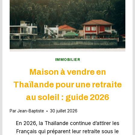
R
E
À
S
M
D
O
E
N
P
T
A
A
L
U
A
D
C
R
IMMOBILIER
E
A
Maison à vendre en
N
-
Thaïlande pour une retraite
L
E
au soleil : guide 2026
S
P
I
Par
Jean-Baptiste
30 juillet 2026
N
E
En 2026, la Thaïlande continue d’attirer les
T
Français qui préparent leur retraite sous le
: